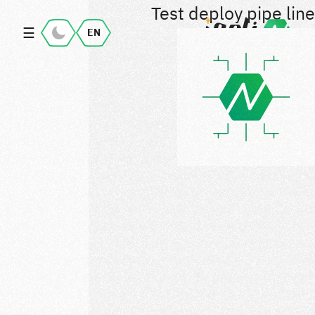
Test deploy pipe line
☰
EN