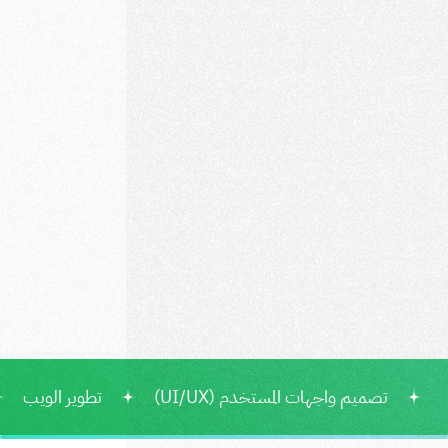
Circle
عالم كامل من التسوّق على بُعد نقرة نحن تطبيق للتسوق فريد من نوعه،
نوفر لك جميع المواد الغذائية والسلع الإستهلاكية، حيث نتيح لك طلب
تصميم واجهات المستخدم (UI/UX)
تطوير الويب
احتياجات منزلك من خضروات وفاكهة، منتجات البقالة، ألبان وجبن،
تصميم التطبيق
تطبيق IOS
لحوم ودواجن طازجة، المجمدات بأنواعها، التسالي، المخبوزات والحلويات،