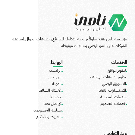
المنظفات، منتجات العناية بالأطفال، منتجات العناية الشخصية، أطعمة
الحيوانات الأليفة، كل هذا وأكثر في مكان واحد بالقرب منك فقط على
بُعد نقرة حمل التطبيق واستمتع بتجربة توصيل سريعة لاحتياجاتك
تصلك أينما كُنت.
مؤسسة نامي تقدم حلولاً برمجية متكاملة للمواقع وتطبيقات الجوال لمساعدة
الشركات على النمو الرقمي بمنتجات موثوقة.
الخدمات
الروابط
تطوير المواقع
الرئيسية
تطوير تطبيقات الهواتف
من نحن
التسويق الرقمي
المدونة
الاستشارات التقنية
الأسئلة الشائعة
خدمات السحابة
خدماتنا
خدمات التصميم
تواصل معنا
سياسة الخصوصية
الشروط والأحكام
بريد التواصل