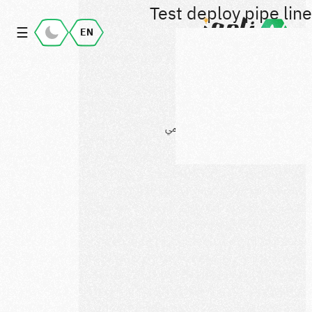
Test deploy pipe line
☰
EN
الرئيسية
خدماتنا
التسويق الرقمي